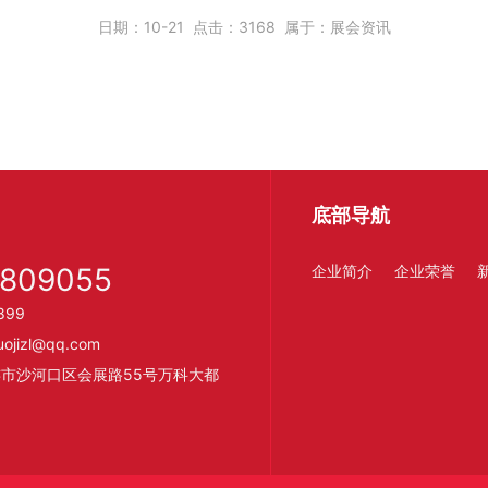
日期：
10-21
点击：
3168
属于：
展会资讯
底部导航
4809055
企业简介
企业荣誉
899
jizl@qq.com
市沙河口区会展路55号万科大都