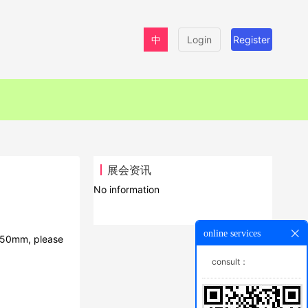
中
Login
Register
展会资讯
No information
online services
 950mm, please
consult：