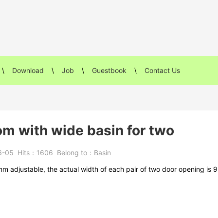
\
Download
\
Job
\
Guestbook
\
Contact Us
m with wide basin for two
6-05
Hits：
1606
Belong to：
Basin
mm adjustable, the actual width of each pair of two door opening is