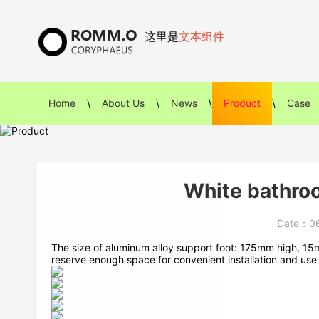
这里是
文本组件
Home
\
About Us
\
News
\
Product
\
Case
White bathroo
Date：
0
The size of aluminum alloy support foot: 175mm high, 15
reserve enough space for convenient installation and use